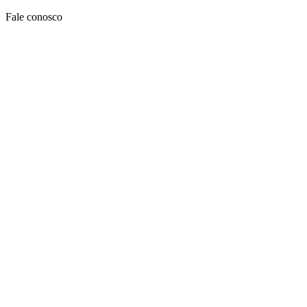
Ir
Fale conosco
para
o
conteúdo