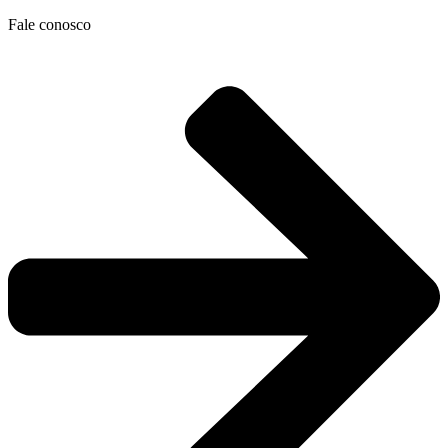
Ir
Fale conosco
para
o
conteúdo