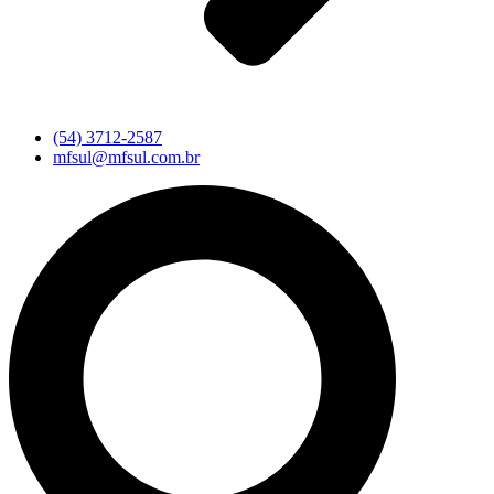
(54) 3712-2587
mfsul@mfsul.com.br
Pesquisar
...