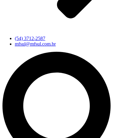
(54) 3712-2587
mfsul@mfsul.com.br
Pesquisar
...