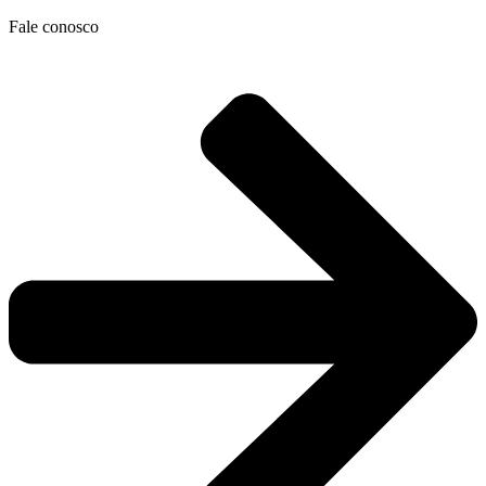
Ir
Fale conosco
para
o
conteúdo