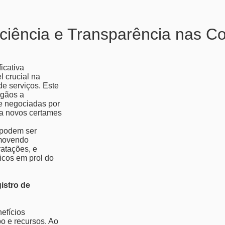
iciência e Transparência nas C
icativa
 crucial na
e serviços. Este
rgãos a
e negociadas por
 a novos certames
 podem ser
omovendo
ratações, e
licos em prol do
istro de
efícios
po e recursos. Ao