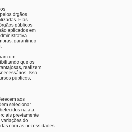
ços
 pelos órgãos
lizadas. Elas
órgãos públicos.
 são aplicados em
dministrativa
ompras, garantindo
.
nham um
ibilitando que os
antajosas, realizem
necessários. Isso
ursos públicos,
oferecem aos
odem selecionar
belecidos na ata,
rciais previamente
 variações do
hadas com as necessidades