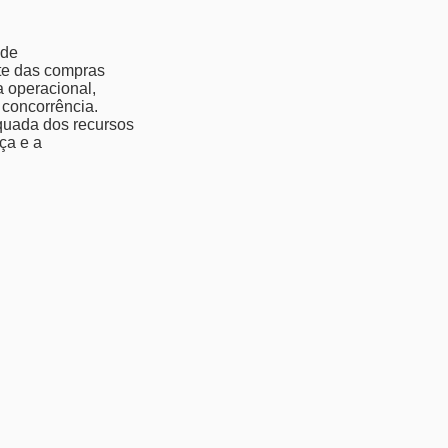
 de
te das compras
a operacional,
 concorrência.
quada dos recursos
ça e a