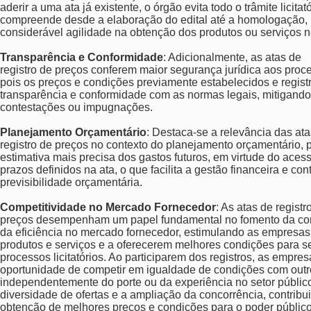
aderir a uma ata já existente, o órgão evita todo o trâmite licitat
compreende desde a elaboração do edital até a homologação,
considerável agilidade na obtenção dos produtos ou serviços n
Transparência e Conformidade
: Adicionalmente, as atas de
registro de preços conferem maior segurança jurídica aos pro
pois os preços e condições previamente estabelecidos e regis
transparência e conformidade com as normas legais, mitigando
contestações ou impugnações.
Planejamento Orçamentário
: Destaca-se a relevância das at
registro de preços no contexto do planejamento orçamentário, 
estimativa mais precisa dos gastos futuros, em virtude do aces
prazos definidos na ata, o que facilita a gestão financeira e cont
previsibilidade orçamentária.
Competitividade no Mercado Fornecedor
: As atas de registr
preços desempenham um papel fundamental no fomento da co
da eficiência no mercado fornecedor, estimulando as empresa
produtos e serviços e a oferecerem melhores condições para 
processos licitatórios. Ao participarem dos registros, as empre
oportunidade de competir em igualdade de condições com outr
independentemente do porte ou da experiência no setor público.
diversidade de ofertas e a ampliação da concorrência, contribu
obtenção de melhores preços e condições para o poder público