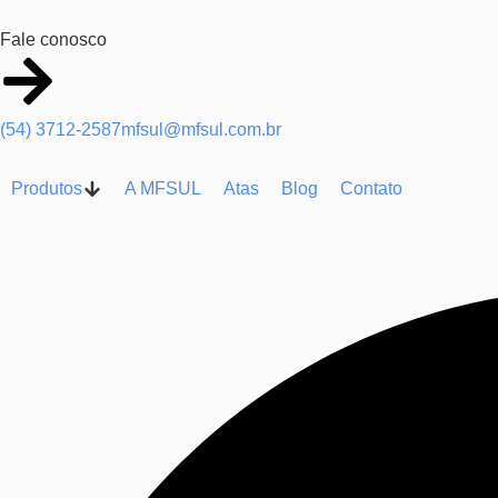
Fale conosco
(54) 3712-2587
mfsul@mfsul.com.br
Produtos
A MFSUL
Atas
Blog
Contato