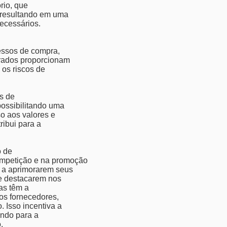
ório, que
 resultando em uma
ecessários.
cessos de compra,
trados proporcionam
 os riscos de
as de
possibilitando uma
so aos valores e
ribui para a
o de
mpetição e na promoção
s a aprimorarem seus
se destacarem nos
sas têm a
os fornecedores,
 Isso incentiva a
indo para a
.