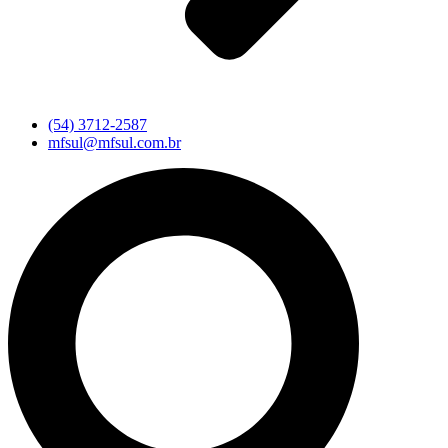
(54) 3712-2587
mfsul@mfsul.com.br
Pesquisar
...