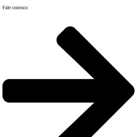
Ir
Fale conosco
para
o
conteúdo