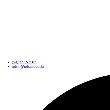
(54) 3712-2587
mfsul@mfsul.com.br
Pesquisar
...