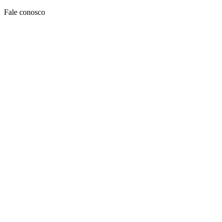
Ir
Fale conosco
para
o
conteúdo