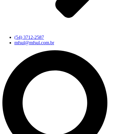
(54) 3712-2587
mfsul@mfsul.com.br
Pesquisar
...