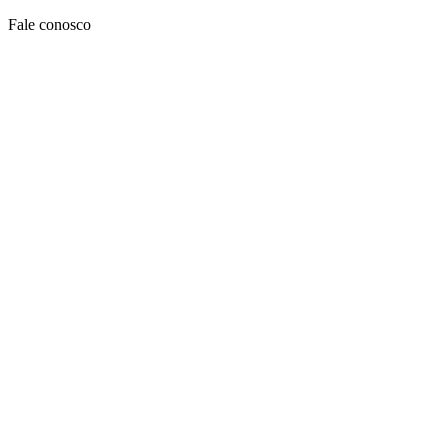
Ir
Fale conosco
para
o
conteúdo