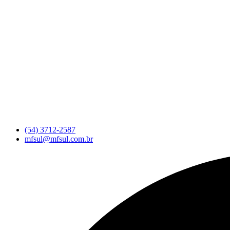
(54) 3712-2587
mfsul@mfsul.com.br
Pesquisar
...