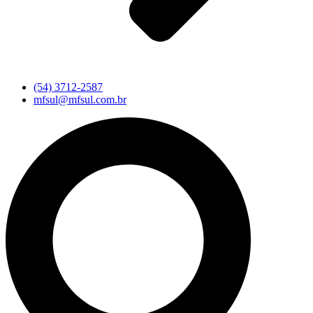
(54) 3712-2587
mfsul@mfsul.com.br
Pesquisar
...