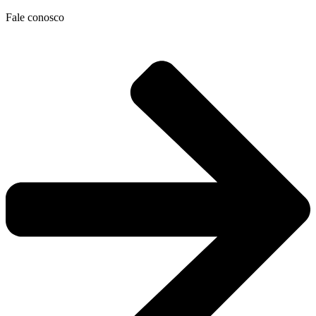
Ir
Fale conosco
para
o
conteúdo