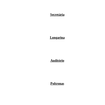
Secretária
Longarina
Auditório
Poltronas