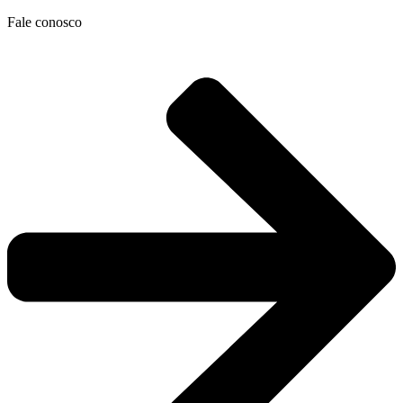
Ir
Fale conosco
para
o
conteúdo