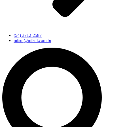
(54) 3712-2587
mfsul@mfsul.com.br
Pesquisar
...