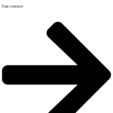
Ir
Fale conosco
para
o
conteúdo