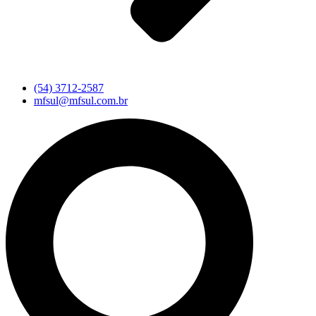
(54) 3712-2587
mfsul@mfsul.com.br
Pesquisar
...