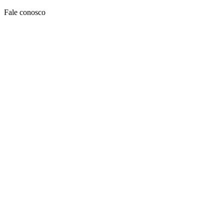
Ir
Fale conosco
para
o
conteúdo