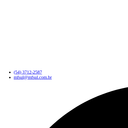
(54) 3712-2587
mfsul@mfsul.com.br
Pesquisar
...