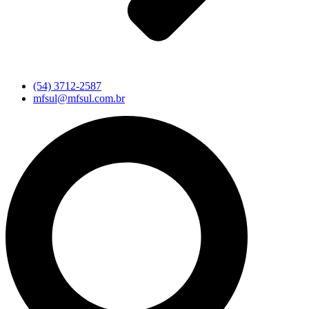
(54) 3712-2587
mfsul@mfsul.com.br
Pesquisar
...