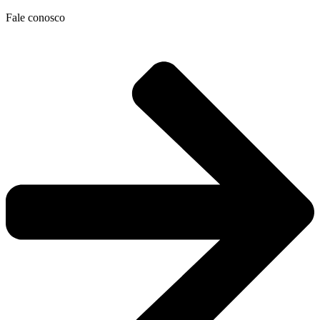
Ir
Fale conosco
para
o
conteúdo